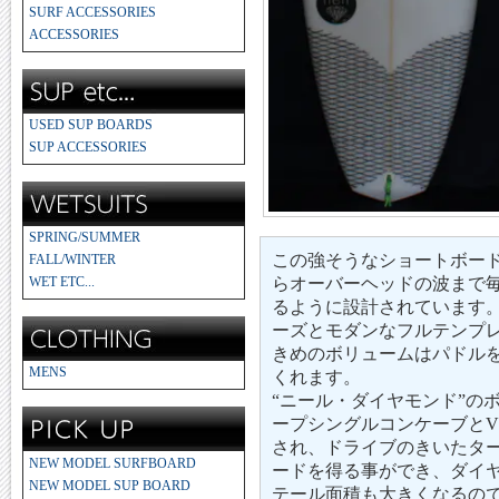
SURF ACCESSORIES
ACCESSORIES
USED SUP BOARDS
SUP ACCESSORIES
SPRING/SUMMER
この強そうなショートボー
FALL/WINTER
WET ETC...
らオーバーヘッドの波まで
るように設計されています
ーズとモダンなフルテンプ
きめのボリュームはパドル
MENS
くれます。
“ニール・ダイヤモンド”の
ープシングルコンケーブと
され、ドライブのきいたタ
NEW MODEL SURFBOARD
ードを得る事ができ、ダイ
NEW MODEL SUP BOARD
テール面積も大きくなるの