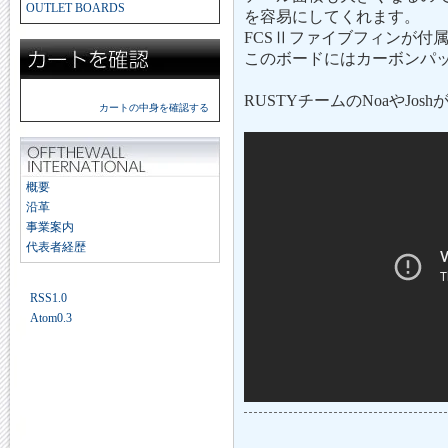
OUTLET BOARDS
を容易にしてくれます。
FCSⅡファイブフィンが付
このボードにはカーボンパ
RUSTYチームのNoaやJo
カートの中身を確認する
概要
沿革
事業案内
代表者経歴
RSS1.0
Atom0.3