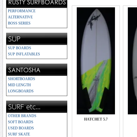
PERFORMANCE
ALTERNATIVE
BOSS SERIES
SUP BOARDS
SUP INFLATABLES
SHORTBOARDS
MID LENGTH
LONGBOARDS
OTHER BRANDS
HATCHET 5.7
SOFT BOARDS
USED BOARDS
SURF SKATE