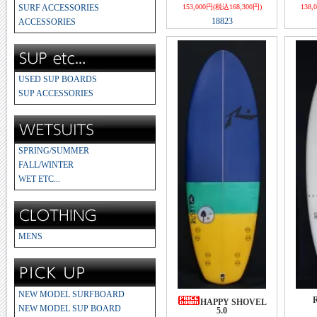
SURF ACCESSORIES
153,000円(税込168,300円)
138,
18823
ACCESSORIES
USED SUP BOARDS
SUP ACCESSORIES
SPRING/SUMMER
FALL/WINTER
WET ETC...
MENS
NEW MODEL SURFBOARD
HAPPY SHOVEL
NEW MODEL SUP BOARD
5.0