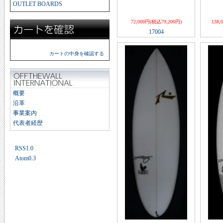
OUTLET BOARDS
72,000円(税込79,200円)
138,
17004
カートの中身を確認する
概要
沿革
事業案内
代表者経歴
RSS1.0
Atom0.3