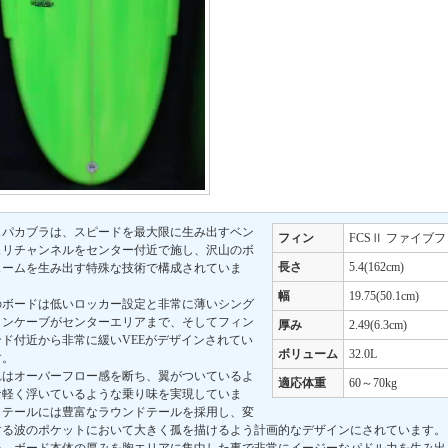
ュパカブラは、スピードを最大限に生み出すベン
フィン
FCSⅡ ファイブ
ュリチャンネルをセンター付近で施し、沢山のボ
長さ
5.4(162cm)
ュームを生み出す特殊な技術で構成されていま
。
幅
19.75(50.1cm)
のボードは低いロッカー設定と非常に薄いシング
コンケーブがセンターエリアまで、そしてフィン
厚み
2.49(6.3cm)
ンド付近から非常に緩いVEEがデザインされてい
ボリューム
32.0L
す。
れはオーバーフロー感を断ち、翼がついているよ
適応体重
60～70kg
な軽く浮いているような乗り味を実現していま
。テールには豊富なラウンドテールを採用し、変
する波のポケットにおいて大きく孤を描けるよう計画的なデザインにされています。