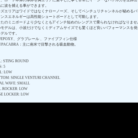
た、ボード本体の厚みを胸エリアに集中した事で非常にイージーなパドル力を生み出
易に波を捕える事ができます。
ーズエリアはワイドではなくナローノーズ、そしてベンチュリチャンネルが秘めるパ
マンスエネルギーは高性能ショートボードとして可動します。
なたのミニボードより少なくとも3"インチ短めのレングスで乗られなければなりませ
のモデルは、小波だけでなくミディアムサイズでも驚くほど良いパフォーマンスを発
モデルです。
S/EPOXY、グラブレール 、ファイブフィン仕様
UPACABRA：主に南米で目撃される吸血動物。
L: STING ROUND
S: 5
L: LOW
TOM: SINGLE VENTURI CHANNEL
AL WAVE: SMALL
L ROCKER: LOW
E LOCKER: LOW