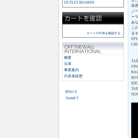
ま
OUTLET BOARDS
容
ノ
ー
あ
こ
る
カートの中身を確認する
EP
CH
概要
TAI
沿革
FIN
事業案内
RAI
代表者経歴
BOT
IDE
TAI
RSS1.0
NOS
Atom0.3