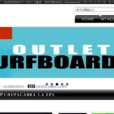
SANTOSHAサーフボード販売 OFFTHEWALL International｜サーフィングッ
>
ALTERNATIVE
>
CHUPACABRA 5.4 EPS
CHUPACABRA 5.4 EPS