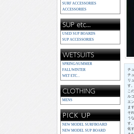
SURF ACCESSORIES
ACCESSORIES
USED SUP BOARDS
SUP ACCESSORIES
SPRING/SUMMER
チ
FALL/WINTER
チ
WET ETC...
リ
す
こ
ル
MENS
エ
ま
そ
う
す
NEW MODEL SURFBOARD
化
NEW MODEL SUP BOARD