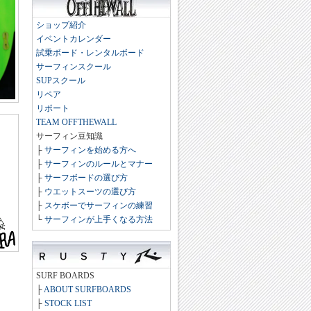
ショップ紹介
イベントカレンダー
試乗ボード・レンタルボード
サーフィンスクール
SUPスクール
リペア
リポート
TEAM OFFTHEWALL
サーフィン豆知識
├
サーフィンを始める方へ
├
サーフィンのルールとマナー
├
サーフボードの選び方
├
ウエットスーツの選び方
├
スケボーでサーフィンの練習
└
サーフィンが上手くなる方法
SURF BOARDS
├
ABOUT SURFBOARDS
├
STOCK LIST