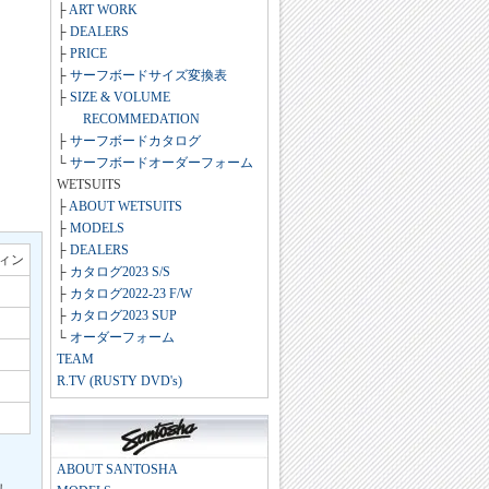
├
ART WORK
├
DEALERS
├
PRICE
├
サーフボードサイズ変換表
├
SIZE & VOLUME
RECOMMEDATION
├
サーフボードカタログ
└
サーフボードオーダーフォーム
WETSUITS
├
ABOUT WETSUITS
├
MODELS
├
DEALERS
フィン
├
カタログ2023 S/S
├
カタログ2022-23 F/W
├
カタログ2023 SUP
└
オーダーフォーム
TEAM
R.TV (RUSTY DVD's)
ABOUT SANTOSHA