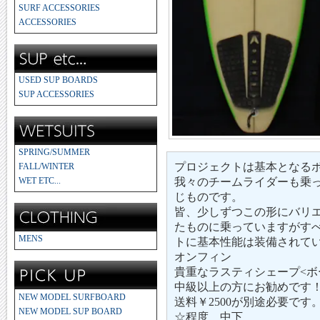
SURF ACCESSORIES
ACCESSORIES
USED SUP BOARDS
SUP ACCESSORIES
SPRING/SUMMER
プロジェクトは基本となる
FALL/WINTER
WET ETC...
我々のチームライダーも乗
じものです。
皆、少しずつこの形にバリ
たものに乗っていますがす
MENS
トに基本性能は装備されて
オンフィン
貴重なラスティシェープ<ボー
中級以上の方にお勧めです
NEW MODEL SURFBOARD
送料￥2500が別途必要です
NEW MODEL SUP BOARD
☆程度 中下